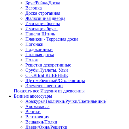
Брус/Рейка/Доска
Вагонка
Доска строганная
Жалюзийная дверца
Имитация бревна
Имитация бруса
Панели Штиль
Планкен - Террасная доска
Погонаж
Подоконники
Половая доска
Полок
Решетки декоративные
Срубы,Туалеты, Ульи
СТОЛБЫ КЛЕЕНЫЕ
Щит мебельный/Столешницы
Элементы лестниц
Показать все Изделия из древесины
Банные аксессуары
Абажуры/Таблички/Ручки/Светильники/
Аромамасла
Веники
Вентиляция
Вешалки/Полки
Двери/Окна/Решетки