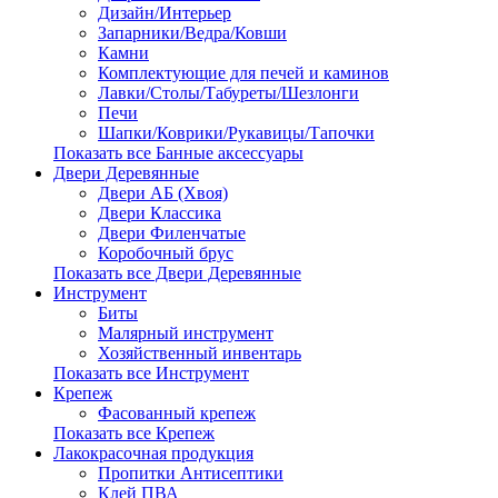
Дизайн/Интерьер
Запарники/Ведра/Ковши
Камни
Комплектующие для печей и каминов
Лавки/Столы/Табуреты/Шезлонги
Печи
Шапки/Коврики/Рукавицы/Тапочки
Показать все Банные аксессуары
Двери Деревянные
Двери АБ (Хвоя)
Двери Классика
Двери Филенчатые
Коробочный брус
Показать все Двери Деревянные
Инструмент
Биты
Малярный инструмент
Хозяйственный инвентарь
Показать все Инструмент
Крепеж
Фасованный крепеж
Показать все Крепеж
Лакокрасочная продукция
Пропитки Антисептики
Клей ПВА