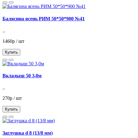
Балясина ясень РИМ 50*50*900 №41
..
1460р / шт
Купить
Вкладыш 50 3,0м
..
270р / шт
Купить
Заглушка d 8 (13/8 мм)