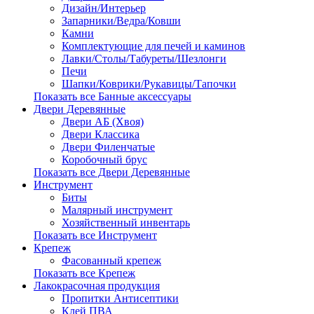
Дизайн/Интерьер
Запарники/Ведра/Ковши
Камни
Комплектующие для печей и каминов
Лавки/Столы/Табуреты/Шезлонги
Печи
Шапки/Коврики/Рукавицы/Тапочки
Показать все Банные аксессуары
Двери Деревянные
Двери АБ (Хвоя)
Двери Классика
Двери Филенчатые
Коробочный брус
Показать все Двери Деревянные
Инструмент
Биты
Малярный инструмент
Хозяйственный инвентарь
Показать все Инструмент
Крепеж
Фасованный крепеж
Показать все Крепеж
Лакокрасочная продукция
Пропитки Антисептики
Клей ПВА