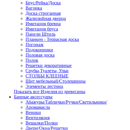
Брус/Рейка/Доска
Вагонка
Доска строганная
Жалюзийная дверца
Имитация бревна
Имитация бруса
Панели Штиль
Планкен - Террасная доска
Погонаж
Подоконники
Половая доска
Полок
Решетки декоративные
Срубы,Туалеты, Ульи
СТОЛБЫ КЛЕЕНЫЕ
Щит мебельный/Столешницы
Элементы лестниц
Показать все Изделия из древесины
Банные аксессуары
Абажуры/Таблички/Ручки/Светильники/
Аромамасла
Веники
Вентиляция
Вешалки/Полки
Двери/Окна/Решетки