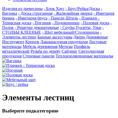
Изделия из древесины
- Блок Хаус
- Брус/Рейка/Доска
-
Вагонка
- Доска строганная
- Жалюзийная дверца
- Имитация
бревна
- Имитация бруса
- Панели Штиль
- Планкен -
Террасная доска
- Погонаж
- Подоконники
- Половая доска
-
Полок
- Решетки декоративные
- Срубы,Туалеты, Ульи
-
СТОЛБЫ КЛЕЕНЫЕ
- Щит мебельный/Столешницы
-
Элементы лестниц
Банные аксессуары
Двери Деревянные
Инструмент
Крепеж
Лакокрасочная продукция
Листовые
материалы
Мебель деревянная
Метизы
Профиль
металлический
Резьба по дереву
Сайдинг
Светодиодная
продукция
Стеновые панели
Теплоизоляционные материалы
Элементы лестниц
Выберите подкатегорию