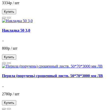
3334р / шт
Купить
Накладка 50 3,0
..
800р / шт
Купить
Перила (поручень) срощенный листв. 50*70*3000 мм ЛВ
..
2780р / шт
Купить