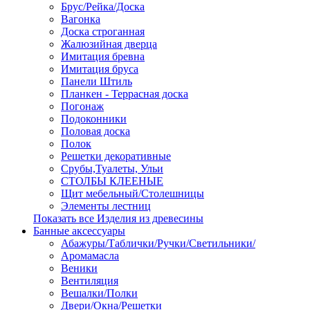
Брус/Рейка/Доска
Вагонка
Доска строганная
Жалюзийная дверца
Имитация бревна
Имитация бруса
Панели Штиль
Планкен - Террасная доска
Погонаж
Подоконники
Половая доска
Полок
Решетки декоративные
Срубы,Туалеты, Ульи
СТОЛБЫ КЛЕЕНЫЕ
Щит мебельный/Столешницы
Элементы лестниц
Показать все Изделия из древесины
Банные аксессуары
Абажуры/Таблички/Ручки/Светильники/
Аромамасла
Веники
Вентиляция
Вешалки/Полки
Двери/Окна/Решетки