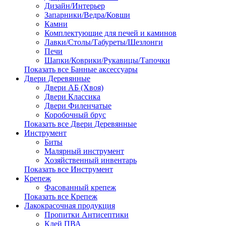
Дизайн/Интерьер
Запарники/Ведра/Ковши
Камни
Комплектующие для печей и каминов
Лавки/Столы/Табуреты/Шезлонги
Печи
Шапки/Коврики/Рукавицы/Тапочки
Показать все Банные аксессуары
Двери Деревянные
Двери АБ (Хвоя)
Двери Классика
Двери Филенчатые
Коробочный брус
Показать все Двери Деревянные
Инструмент
Биты
Малярный инструмент
Хозяйственный инвентарь
Показать все Инструмент
Крепеж
Фасованный крепеж
Показать все Крепеж
Лакокрасочная продукция
Пропитки Антисептики
Клей ПВА