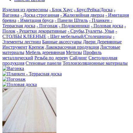
Изделия из древесины
- Блок Хаус
- Брус/Рейка/Доска
-
Вагонка
- Доска строганная
- Жалюзийная дверца
- Имитация
бревна
- Имитация бруса
- Панели Штиль
- Планкен -
Террасная доска
- Погонаж
- Подоконники
- Половая доска
-
Полок
- Решетки декоративные
- Срубы,Туалеты, Ульи
-
СТОЛБЫ КЛЕЕНЫЕ
- Щит мебельный/Столешницы
-
Элементы лестниц
Банные аксессуары
Двери Деревянные
Инструмент
Крепеж
Лакокрасочная продукция
Листовые
материалы
Мебель деревянная
Метизы
Профиль
металлический
Резьба по дереву
Сайдинг
Светодиодная
продукция
Стеновые панели
Теплоизоляционные материалы