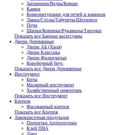
Запарники/Ведра/Ковши
Камни
Комплектующие для печей и каминов
Лавки/Столы/Табуреты/Шезлонги
Печи
Шапки/Коврики/Рукавицы/Тапочки
Показать все Банные аксессуары
Двери Деревянные
Двери АБ (Хвоя)
Двери Классика
Двери Филенчатые
Коробочный брус
Показать все Двери Деревянные
Инструмент
Биты
Малярный инструмент
Хозяйственный инвентарь
Показать все Инструмент
Крепеж
Фасованный крепеж
Показать все Крепеж
Лакокрасочная продукция
Пропитки Антисептики
Клей ПВА
Лаки