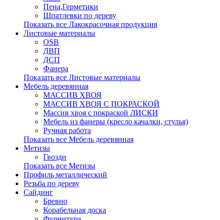
Пена,Герметики
Шпатлевки по дереву
Показать все Лакокрасочная продукция
Листовые материалы
OSB
ДВП
ДСП
Фанера
Показать все Листовые материалы
Мебель деревянная
МАССИВ ХВОЯ
МАССИВ ХВОЯ С ПОКРАСКОЙ
Массив хвоя с покраской ЛИСКИ
Мебель из фанеры (кресло качалки, стулья)
Ручная работа
Показать все Мебель деревянная
Метизы
Гвозди
Показать все Метизы
Профиль металлический
Резьба по дереву
Сайдинг
Бревно
Корабельная доска
Фурнитура