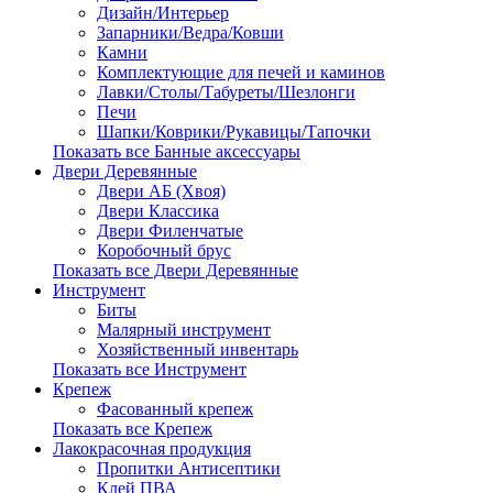
Дизайн/Интерьер
Запарники/Ведра/Ковши
Камни
Комплектующие для печей и каминов
Лавки/Столы/Табуреты/Шезлонги
Печи
Шапки/Коврики/Рукавицы/Тапочки
Показать все Банные аксессуары
Двери Деревянные
Двери АБ (Хвоя)
Двери Классика
Двери Филенчатые
Коробочный брус
Показать все Двери Деревянные
Инструмент
Биты
Малярный инструмент
Хозяйственный инвентарь
Показать все Инструмент
Крепеж
Фасованный крепеж
Показать все Крепеж
Лакокрасочная продукция
Пропитки Антисептики
Клей ПВА