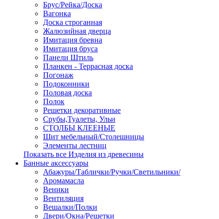
Брус/Рейка/Доска
Вагонка
Доска строганная
Жалюзийная дверца
Имитация бревна
Имитация бруса
Панели Штиль
Планкен - Террасная доска
Погонаж
Подоконники
Половая доска
Полок
Решетки декоративные
Срубы,Туалеты, Ульи
СТОЛБЫ КЛЕЕНЫЕ
Щит мебельный/Столешницы
Элементы лестниц
Показать все Изделия из древесины
Банные аксессуары
Абажуры/Таблички/Ручки/Светильники/
Аромамасла
Веники
Вентиляция
Вешалки/Полки
Двери/Окна/Решетки