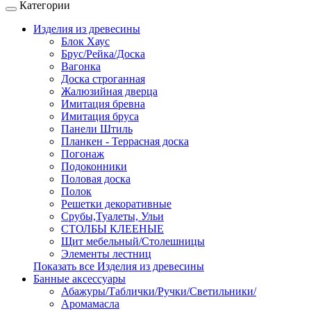
Категории
Изделия из древесины
Блок Хаус
Брус/Рейка/Доска
Вагонка
Доска строганная
Жалюзийная дверца
Имитация бревна
Имитация бруса
Панели Штиль
Планкен - Террасная доска
Погонаж
Подоконники
Половая доска
Полок
Решетки декоративные
Срубы,Туалеты, Ульи
СТОЛБЫ КЛЕЕНЫЕ
Щит мебельный/Столешницы
Элементы лестниц
Показать все Изделия из древесины
Банные аксессуары
Абажуры/Таблички/Ручки/Светильники/
Аромамасла