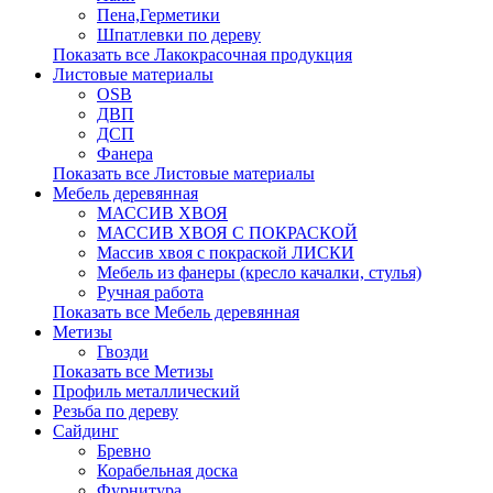
Пена,Герметики
Шпатлевки по дереву
Показать все Лакокрасочная продукция
Листовые материалы
OSB
ДВП
ДСП
Фанера
Показать все Листовые материалы
Мебель деревянная
МАССИВ ХВОЯ
МАССИВ ХВОЯ С ПОКРАСКОЙ
Массив хвоя с покраской ЛИСКИ
Мебель из фанеры (кресло качалки, стулья)
Ручная работа
Показать все Мебель деревянная
Метизы
Гвозди
Показать все Метизы
Профиль металлический
Резьба по дереву
Сайдинг
Бревно
Корабельная доска
Фурнитура