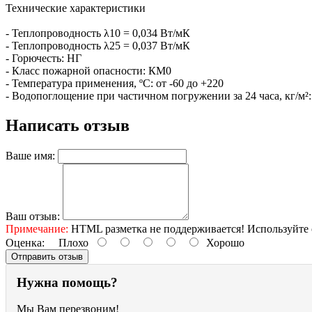
Технические характеристики
- Теплопроводность λ10 = 0,034 Вт/мК
- Теплопроводность λ25 = 0,037 Вт/мК
- Горючесть: НГ
- Класс пожарной опасности: КМ0
- Температура применения, ºС: от -60 до +220
- Водопоглощение при частичном погружении за 24 часа, кг/м²:
Написать отзыв
Ваше имя:
Ваш отзыв:
Примечание:
HTML разметка не поддерживается! Используйте 
Оценка:
Плохо
Хорошо
Отправить отзыв
Нужна помощь?
Мы Вам перезвоним!