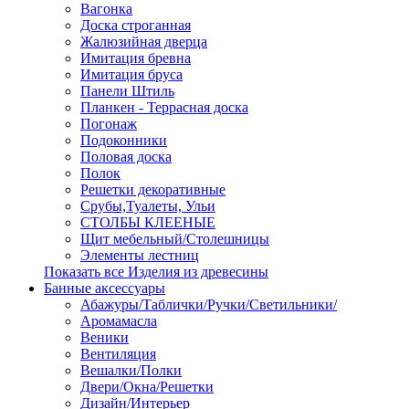
Вагонка
Доска строганная
Жалюзийная дверца
Имитация бревна
Имитация бруса
Панели Штиль
Планкен - Террасная доска
Погонаж
Подоконники
Половая доска
Полок
Решетки декоративные
Срубы,Туалеты, Ульи
СТОЛБЫ КЛЕЕНЫЕ
Щит мебельный/Столешницы
Элементы лестниц
Показать все Изделия из древесины
Банные аксессуары
Абажуры/Таблички/Ручки/Светильники/
Аромамасла
Веники
Вентиляция
Вешалки/Полки
Двери/Окна/Решетки
Дизайн/Интерьер