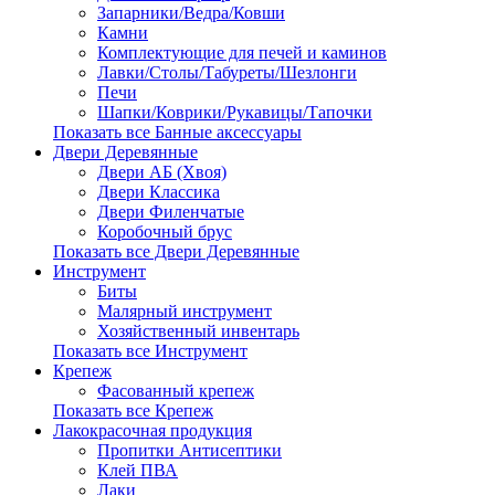
Запарники/Ведра/Ковши
Камни
Комплектующие для печей и каминов
Лавки/Столы/Табуреты/Шезлонги
Печи
Шапки/Коврики/Рукавицы/Тапочки
Показать все Банные аксессуары
Двери Деревянные
Двери АБ (Хвоя)
Двери Классика
Двери Филенчатые
Коробочный брус
Показать все Двери Деревянные
Инструмент
Биты
Малярный инструмент
Хозяйственный инвентарь
Показать все Инструмент
Крепеж
Фасованный крепеж
Показать все Крепеж
Лакокрасочная продукция
Пропитки Антисептики
Клей ПВА
Лаки