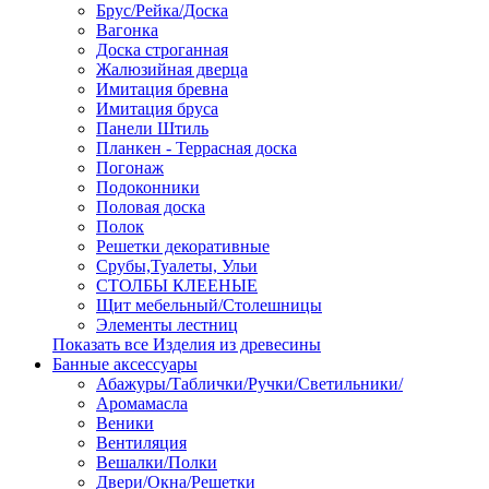
Брус/Рейка/Доска
Вагонка
Доска строганная
Жалюзийная дверца
Имитация бревна
Имитация бруса
Панели Штиль
Планкен - Террасная доска
Погонаж
Подоконники
Половая доска
Полок
Решетки декоративные
Срубы,Туалеты, Ульи
СТОЛБЫ КЛЕЕНЫЕ
Щит мебельный/Столешницы
Элементы лестниц
Показать все Изделия из древесины
Банные аксессуары
Абажуры/Таблички/Ручки/Светильники/
Аромамасла
Веники
Вентиляция
Вешалки/Полки
Двери/Окна/Решетки