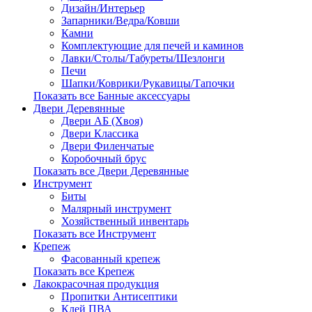
Дизайн/Интерьер
Запарники/Ведра/Ковши
Камни
Комплектующие для печей и каминов
Лавки/Столы/Табуреты/Шезлонги
Печи
Шапки/Коврики/Рукавицы/Тапочки
Показать все Банные аксессуары
Двери Деревянные
Двери АБ (Хвоя)
Двери Классика
Двери Филенчатые
Коробочный брус
Показать все Двери Деревянные
Инструмент
Биты
Малярный инструмент
Хозяйственный инвентарь
Показать все Инструмент
Крепеж
Фасованный крепеж
Показать все Крепеж
Лакокрасочная продукция
Пропитки Антисептики
Клей ПВА