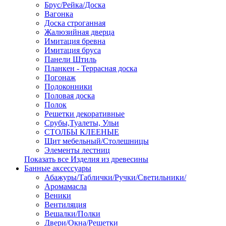
Брус/Рейка/Доска
Вагонка
Доска строганная
Жалюзийная дверца
Имитация бревна
Имитация бруса
Панели Штиль
Планкен - Террасная доска
Погонаж
Подоконники
Половая доска
Полок
Решетки декоративные
Срубы,Туалеты, Ульи
СТОЛБЫ КЛЕЕНЫЕ
Щит мебельный/Столешницы
Элементы лестниц
Показать все Изделия из древесины
Банные аксессуары
Абажуры/Таблички/Ручки/Светильники/
Аромамасла
Веники
Вентиляция
Вешалки/Полки
Двери/Окна/Решетки