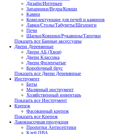
Дизайн/Интерьер
Запарники/Ведра/Ковши
Камни
Комплектующие для печей и каминов
Лавки/Столы/Табуреты/Шезлонги
Печи
Шапки/Коврики/Рукавицы/Тапочки
Показать все Банные аксессуары
Двери Деревянные
Двери АБ (Хвоя)
Двери Классика
Двери Филенчатые
Коробочный брус
Показать все Двери Деревянные
Инструмент
Биты
Малярный инструмент
Хозяйственный инвентарь
Показать все Инструмент
Крепеж
Фасованный крепеж
Показать все Крепеж
Лакокрасочная продукция
Пропитки Антисептики
Клей ПВА