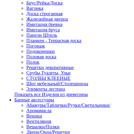
Брус/Рейка/Доска
Вагонка
Доска строганная
Жалюзийная дверца
Имитация бревна
Имитация бруса
Панели Штиль
Планкен - Террасная доска
Погонаж
Подоконники
Половая доска
Полок
Решетки декоративные
Срубы,Туалеты, Ульи
СТОЛБЫ КЛЕЕНЫЕ
Щит мебельный/Столешницы
Элементы лестниц
Показать все Изделия из древесины
Банные аксессуары
Абажуры/Таблички/Ручки/Светильники/
Аромамасла
Веники
Вентиляция
Вешалки/Полки
Двери/Окна/Решетки