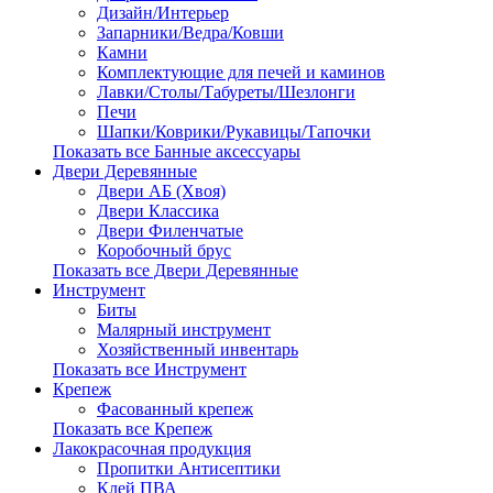
Дизайн/Интерьер
Запарники/Ведра/Ковши
Камни
Комплектующие для печей и каминов
Лавки/Столы/Табуреты/Шезлонги
Печи
Шапки/Коврики/Рукавицы/Тапочки
Показать все Банные аксессуары
Двери Деревянные
Двери АБ (Хвоя)
Двери Классика
Двери Филенчатые
Коробочный брус
Показать все Двери Деревянные
Инструмент
Биты
Малярный инструмент
Хозяйственный инвентарь
Показать все Инструмент
Крепеж
Фасованный крепеж
Показать все Крепеж
Лакокрасочная продукция
Пропитки Антисептики
Клей ПВА