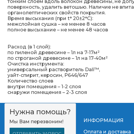
тонким слоем вдоль волокон древесины, не допу
поверхность, удалить ветошью. Наличие не впи
органолептических свойств покрытия.
Время высыхания (при t° 20±2°С):
межслойная сушка – не менее 8 часов
полное высыхание – не менее 48 часов
Расход (в 1 слой):
по пиленой древесине – 1л на 7-17м²
по строганой древесине – 1л на 17-40м²
Очистка инструмента:
универсальный растворитель Dali™,
уайт-спирит, керосин, Р646/647
Количество слоев
внутри помещения – 1-2 слоя
снаружи помещения – 2-3 слоя
Нужна помощь?
ИНФОРМАЦИЯ
Мы Вам перезвоним!
Оплата и доставка
ОТПРАВИТЬ ЗАПРОС