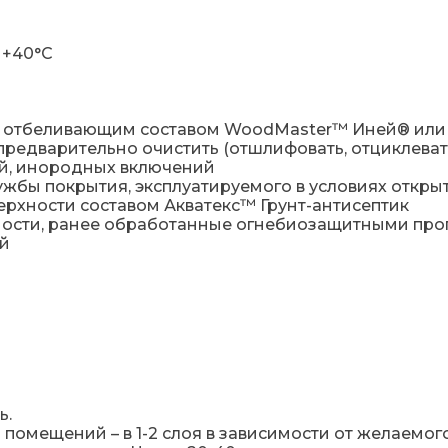
 +40°С
ть отбеливающим составом WoodMaster™ Иней® ил
едварительно очистить (отшлифовать, отциклевать
ий, инородных включений
ужбы покрытия, эксплуатируемого в условиях откр
рхности составом Акватекс™ Грунт-антисептик
хности, ранее обработанные огнебиозащитными пр
ей
ь.
 помещений – в 1-2 слоя в зависимости от желаемо