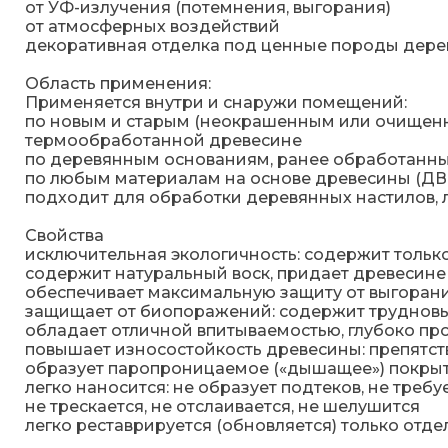
от УФ-излучения (потемнения, выгорания)
от атмосферных воздействий
декоративная отделка под ценные породы дере
Область применения:
Применяется внутри и снаружи помещений:
по новым и старым (неокрашенным или очищенны
термообработанной древесине
по деревянным основаниям, ранее обработанны
по любым материалам на основе древесины (ДВП,
подходит для обработки деревянных настилов, л
Свойства
исключительная экологичность: содержит тольк
содержит натуральный воск, придает древесин
обеспечивает максимальную защиту от выгоран
защищает от биопоражений: содержит труднов
обладает отличной впитываемостью, глубоко про
повышает износостойкость древесины: препятст
образует паропроницаемое («дышащее») покры
легко наносится: не образует подтеков, не тре
не трескается, не отслаивается, не шелушится
легко реставрируется (обновляется) только отд