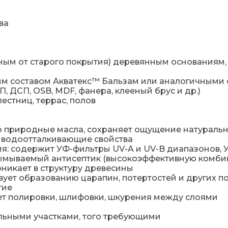
ва
м от старого покрытия) деревянным основаниям, в
м составом Акватекс™ Бальзам или аналогичными 
 ДСП, OSB, MDF, фанера, клееный брус и др.)
естниц, террас, полов
о природные масла, сохраняет ощущение натураль
е водоотталкивающие свойства
ия: содержит УФ-фильтры UV-A и UV-B диапазонов,
ымываемый антисептик (высокоэффективную комби
никает в структуру древесины
вует образованию царапин, потертостей и других 
тие
бует полировки, шлифовки, шкурения между слоями
ельными участками, того требующими