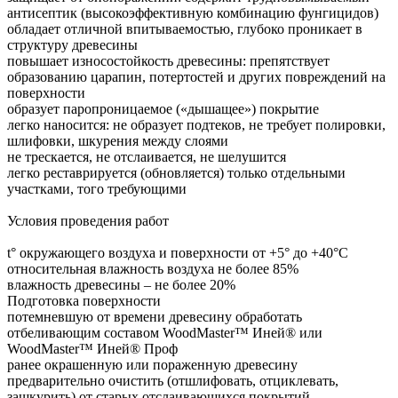
антисептик (высокоэффективную комбинацию фунгицидов)
обладает отличной впитываемостью, глубоко проникает в
структуру древесины
повышает износостойкость древесины: препятствует
образованию царапин, потертостей и других повреждений на
поверхности
образует паропроницаемое («дышащее») покрытие
легко наносится: не образует подтеков, не требует полировки,
шлифовки, шкурения между слоями
не трескается, не отслаивается, не шелушится
легко реставрируется (обновляется) только отдельными
участками, того требующими
Условия проведения работ
t° окружающего воздуха и поверхности от +5° до +40°С
относительная влажность воздуха не более 85%
влажность древесины – не более 20%
Подготовка поверхности
потемневшую от времени древесину обработать
отбеливающим составом WoodMaster™ Иней® или
WoodMaster™ Иней® Проф
ранее окрашенную или пораженную древесину
предварительно очистить (отшлифовать, отциклевать,
зашкурить) от старых отслаивающихся покрытий,