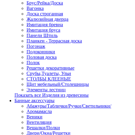
Брус/Рейка/Доска
Вагонка
Доска строганная
Жалюзийная дверца
Имитация бревна
Имитация бруса
Панели Штиль
Планкен - Террасная доска
Погонаж
Подоконники
Половая доска
Полок
Решетки декоративные
Срубы,Туалеты, Ульи
СТОЛБЫ КЛЕЕНЫЕ
Щит мебельный/Столешницы
Элементы лестниц
Показать все Изделия из древесины
Банные аксессуары
Абажуры/Таблички/Ручки/Светильники/
Аромамасла
Веники
Вентиляция
Вешалки/Полки
Двери/Окна/Решетки