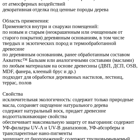
от атмосферных воздействий
декоративная отделка под ценные породы дерева
Область применения:
Применяется внутри и снаружи помещений:
по новым и старым (неокрашенным или очищенным от
старого покрытия) деревянным основаниям, в том числе
твердых и экзотических пород и термообработанной
древесине
по деревянным основаниям, ранее обработанным составом
Акватекс™ Бальзам или аналогичными составами (маслами)
по любым материалам на основе древесины (ДВП, ДСП, OSB,
MDF, фанера, клееный брус и др.)
подходит для обработки деревянных настилов, лестниц,
террас, полов
Свойства
исключительная экологичность: содержит только природные
масла, сохраняет ощущение натурального дерева
содержит натуральный воск, придает древесине
водоотталкивающие свойства
обеспечивает максимальную защиту от выгорания: содержит
УФ-фильтры UV-A и UV-B диапазонов, УФ-абсорберы и
транспарентные нано-пигменты
защищает от биопоражений: содержит трудновымываемый