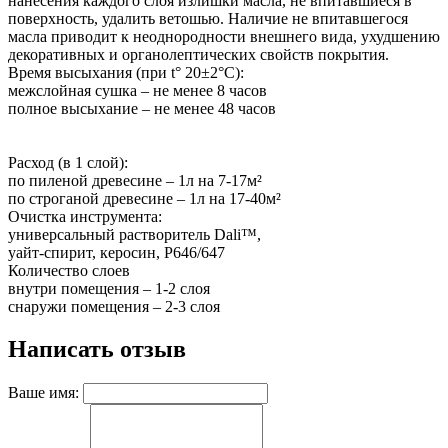
нанесения каждого слоя излишки масла, не впитавшиеся в
поверхность, удалить ветошью. Наличие не впитавшегося
масла приводит к неоднородности внешнего вида, ухудшению
декоративных и органолептических свойств покрытия.
Время высыхания (при t° 20±2°С):
межслойная сушка – не менее 8 часов
полное высыхание – не менее 48 часов
Расход (в 1 слой):
по пиленой древесине – 1л на 7-17м²
по строганой древесине – 1л на 17-40м²
Очистка инструмента:
универсальный растворитель Dali™,
уайт-спирит, керосин, Р646/647
Количество слоев
внутри помещения – 1-2 слоя
снаружи помещения – 2-3 слоя
Написать отзыв
Ваше имя: