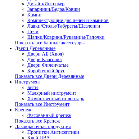
Дизайн/Интерьер
Запарники/Ведра/Ковши
Камни
Комплектующие для печей и каминов
Лавки/Столы/Табуреты/Шезлонги
Печи
Шапки/Коврики/Рукавицы/Тапочки
Показать все Банные аксессуары
Двери Деревянные
Двери АБ (Хвоя)
Двери Классика
Двери Филенчатые
Коробочный брус
Показать все Двери Деревянные
Инструмент
Биты
Малярный инструмент
Хозяйственный инвентарь
Показать все Инструмент
Крепеж
Фасованный крепеж
Показать все Крепеж
Лакокрасочная продукция
Пропитки Антисептики
Клей ПВА