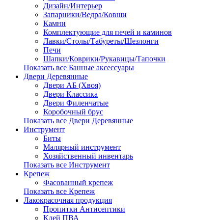
Дизайн/Интерьер
Запарники/Ведра/Ковши
Камни
Комплектующие для печей и каминов
Лавки/Столы/Табуреты/Шезлонги
Печи
Шапки/Коврики/Рукавицы/Тапочки
Показать все Банные аксессуары
Двери Деревянные
Двери АБ (Хвоя)
Двери Классика
Двери Филенчатые
Коробочный брус
Показать все Двери Деревянные
Инструмент
Биты
Малярный инструмент
Хозяйственный инвентарь
Показать все Инструмент
Крепеж
Фасованный крепеж
Показать все Крепеж
Лакокрасочная продукция
Пропитки Антисептики
Клей ПВА