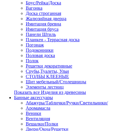
Брус/Рейка/Доска
Вагонка
Доска строганная
Жалюзийная дверца
Имитация бревна
Имитация бруса
Панели Штиль
Планкен - Террасная доска
Погонаж
Подоконники
Половая доска
Полок
Решетки декоративные
Срубы,Туалеты, Ульи
СТОЛБЫ КЛЕЕНЫЕ
Щит мебельный/Столешницы
Элементы лестниц
Показать все Изделия из древесины
Банные аксессуары
Абажуры/Таблички/Ручки/Светильники/
Аромамасла
Веники
Вентиляция
Вешалки/Полки
Двери/Окна/Решетки