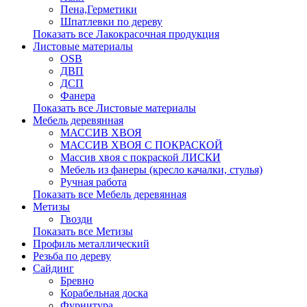
Пена,Герметики
Шпатлевки по дереву
Показать все Лакокрасочная продукция
Листовые материалы
OSB
ДВП
ДСП
Фанера
Показать все Листовые материалы
Мебель деревянная
МАССИВ ХВОЯ
МАССИВ ХВОЯ С ПОКРАСКОЙ
Массив хвоя с покраской ЛИСКИ
Мебель из фанеры (кресло качалки, стулья)
Ручная работа
Показать все Мебель деревянная
Метизы
Гвозди
Показать все Метизы
Профиль металлический
Резьба по дереву
Сайдинг
Бревно
Корабельная доска
Фурнитура