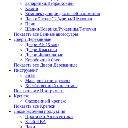
Запарники/Ведра/Ковши
Камни
Комплектующие для печей и каминов
Лавки/Столы/Табуреты/Шезлонги
Печи
Шапки/Коврики/Рукавицы/Тапочки
Показать все Банные аксессуары
Двери Деревянные
Двери АБ (Хвоя)
Двери Классика
Двери Филенчатые
Коробочный брус
Показать все Двери Деревянные
Инструмент
Биты
Малярный инструмент
Хозяйственный инвентарь
Показать все Инструмент
Крепеж
Фасованный крепеж
Показать все Крепеж
Лакокрасочная продукция
Пропитки Антисептики
Клей ПВА
Лаки