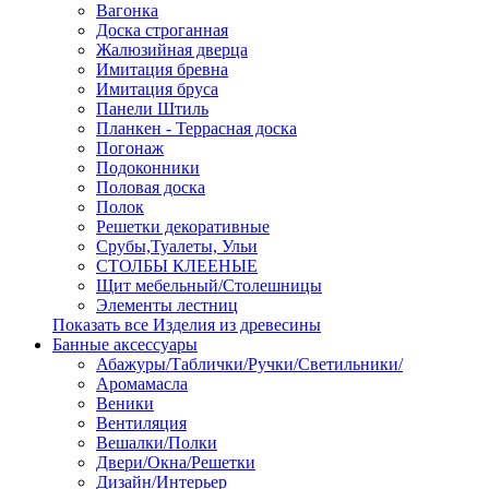
Вагонка
Доска строганная
Жалюзийная дверца
Имитация бревна
Имитация бруса
Панели Штиль
Планкен - Террасная доска
Погонаж
Подоконники
Половая доска
Полок
Решетки декоративные
Срубы,Туалеты, Ульи
СТОЛБЫ КЛЕЕНЫЕ
Щит мебельный/Столешницы
Элементы лестниц
Показать все Изделия из древесины
Банные аксессуары
Абажуры/Таблички/Ручки/Светильники/
Аромамасла
Веники
Вентиляция
Вешалки/Полки
Двери/Окна/Решетки
Дизайн/Интерьер