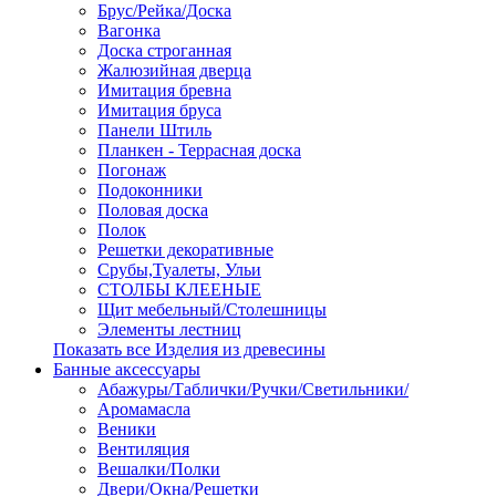
Брус/Рейка/Доска
Вагонка
Доска строганная
Жалюзийная дверца
Имитация бревна
Имитация бруса
Панели Штиль
Планкен - Террасная доска
Погонаж
Подоконники
Половая доска
Полок
Решетки декоративные
Срубы,Туалеты, Ульи
СТОЛБЫ КЛЕЕНЫЕ
Щит мебельный/Столешницы
Элементы лестниц
Показать все Изделия из древесины
Банные аксессуары
Абажуры/Таблички/Ручки/Светильники/
Аромамасла
Веники
Вентиляция
Вешалки/Полки
Двери/Окна/Решетки