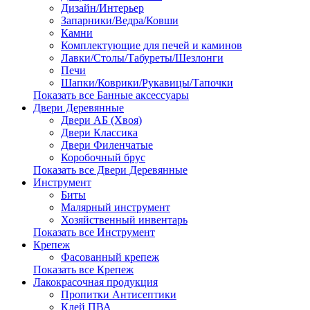
Дизайн/Интерьер
Запарники/Ведра/Ковши
Камни
Комплектующие для печей и каминов
Лавки/Столы/Табуреты/Шезлонги
Печи
Шапки/Коврики/Рукавицы/Тапочки
Показать все Банные аксессуары
Двери Деревянные
Двери АБ (Хвоя)
Двери Классика
Двери Филенчатые
Коробочный брус
Показать все Двери Деревянные
Инструмент
Биты
Малярный инструмент
Хозяйственный инвентарь
Показать все Инструмент
Крепеж
Фасованный крепеж
Показать все Крепеж
Лакокрасочная продукция
Пропитки Антисептики
Клей ПВА